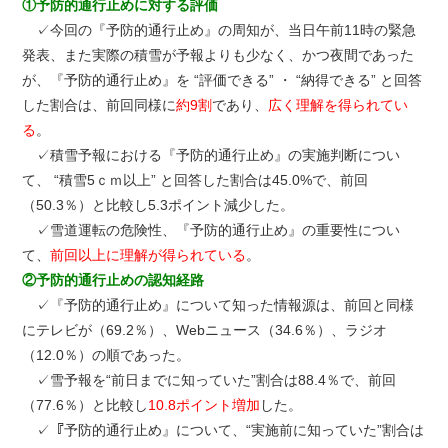
①予防的通行止めに対する評価
✓今回の『予防的通行止め』の周知が、当日午前11時の緊急
発表、また実際の積雪が予報よりも少なく、かつ夜間であった
が、『予防的通行止め』を “評価できる” ・ “納得できる” と回答
した割合は、前回同様に
約9割
であり、
広く理解を得られてい
る
。
✓積雪予報における『予防的通行止め』の実施判断につい
て、 “積雪5ｃｍ以上” と回答した割合は45.0%で、前回
（50.3％）と比較し5.3ポイント減少した。
✓雪道運転の危険性、『予防的通行止め』の重要性につい
て、
前回以上に理解が得られている
。
②予防的通行止めの認知経路
✓『予防的通行止め』について知った情報源は、前回と同様
にテレビが（69.2％）、Webニュース（34.6％）、ラジオ
（12.0％）の順であった。
✓雪予報を“前日までに知っていた”割合は88.4％で、前回
（77.6％）と比較し
10.8ポイント増加
した。
✓『予防的通行止め』について、“実施前に知っていた”割合は