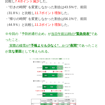
比較し
7.4ポイント減少
した。
・“行きの時間” を変更しなかった割合は43.5%で、前回
（31.8％）と比較し
11.7ポイント増加
した。
・“帰りの時間” を変更しなかった割合は56.1%で、前回
（44.9％）と比較し
11.2ポイント増加
した。
※今回の『予防的通行止め』が
当日午前11時の
“緊急発表”
であ
ったこと、
実際の積雪が
“予報よりも少なく“
、かつ
“夜間”
であったこと
が
主な要因
として考えられる。