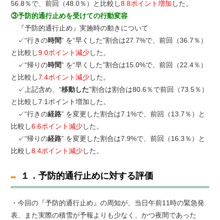
56.8％で、前回（48.0％）と比較し
8.8ポイント増加
した。
③予防的通行止めを受けての行動変容
『予防的通行止め』実施時の動きについて
✓“行きの
時間
” を“早くした”割合は27.7%で、前回（36.7％）
と比較し
9.0ポイント減少
した。
✓“帰りの
時間
” を“早くした”割合は15.0%で、前回（22.4％）
と比較し
7.4ポイント減少
した。
✓上記含め、“
移動した
”割合は割合は80.6％で前回（73.5％）
と比較し7.1ポイント増加した。
✓“行きの
経路
” を変更した割合は7.1%で、前回（13.7％）と
比較し
6.6ポイント減少
した。
✓“帰りの
経路
” を変更した割合は7.9%で、前回（16.3％）と
比較し
8.4ポイント減少
した。
１．予防的通行止めに対する評価
・今回の『予防的通行止め』の周知が、当日午前11時の緊急発
表、また実際の積雪が予報よりも少なく、かつ夜間であった