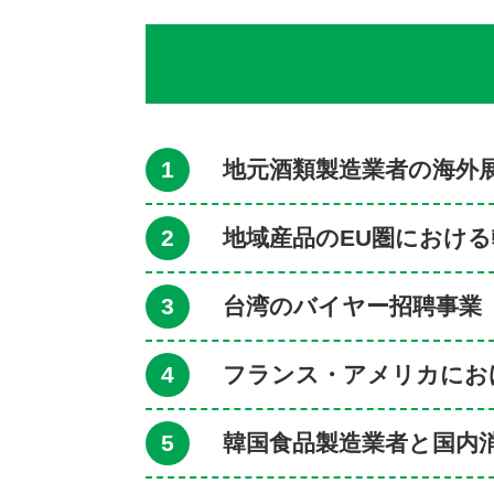
1
地元酒類製造業者の海外
2
地域産品のEU圏におけ
3
台湾のバイヤー招聘事業
4
フランス・アメリカにお
5
韓国食品製造業者と国内