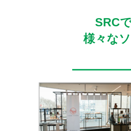
SRC
様々なソ