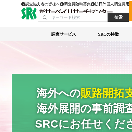
調査協力者の皆様へ
調査員随時募集
訪日外国人調査員用
検索
調査サービス
SRCの特徴
海外への
販路開拓
海外展開の事前調
SRCにお任せくだ