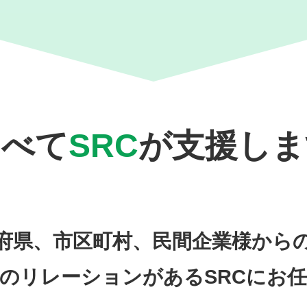
すべて
SRC
が
支援しま
府県、市区町村、民間企業様から
のリレーションがあるSRCにお