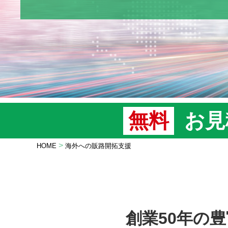
無料
お見
>
HOME
海外への販路開拓支援
創業50年の