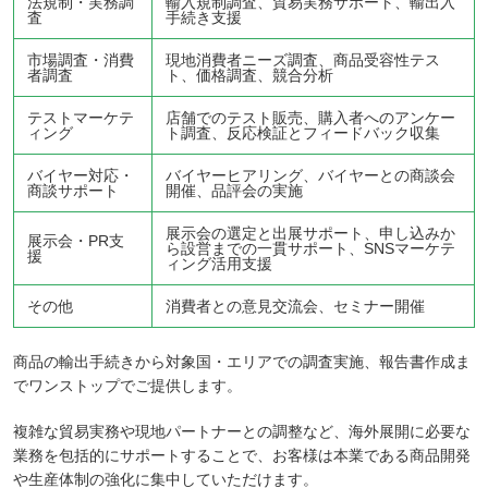
法規制・実務調
輸入規制調査、貿易実務サポート、輸出入
査
手続き支援
市場調査・消費
現地消費者ニーズ調査、商品受容性テス
者調査
ト、価格調査、競合分析
テストマーケテ
店舗でのテスト販売、購入者へのアンケー
ィング
ト調査、反応検証とフィードバック収集
バイヤー対応・
バイヤーヒアリング、バイヤーとの商談会
商談サポート
開催、品評会の実施
展示会の選定と出展サポート、申し込みか
展示会・PR支
ら設営までの一貫サポート、SNSマーケテ
援
ィング活用支援
その他
消費者との意見交流会、セミナー開催
商品の輸出手続きから対象国・エリアでの調査実施、報告書作成ま
でワンストップでご提供します。
複雑な貿易実務や現地パートナーとの調整など、海外展開に必要な
業務を包括的にサポートすることで、お客様は本業である商品開発
や生産体制の強化に集中していただけます。