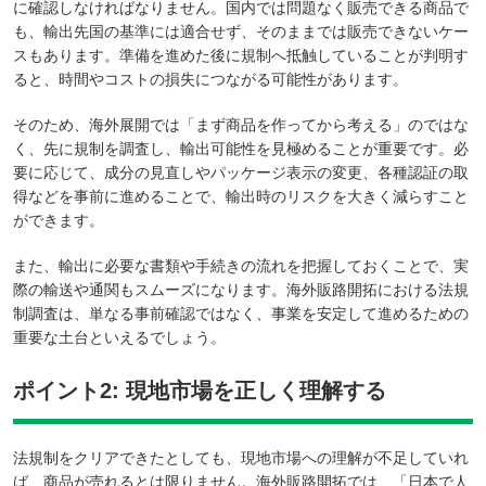
に確認しなければなりません。国内では問題なく販売できる商品で
も、輸出先国の基準には適合せず、そのままでは販売できないケー
スもあります。準備を進めた後に規制へ抵触していることが判明す
ると、時間やコストの損失につながる可能性があります。
そのため、海外展開では「まず商品を作ってから考える」のではな
く、先に規制を調査し、輸出可能性を見極めることが重要です。必
要に応じて、成分の見直しやパッケージ表示の変更、各種認証の取
得などを事前に進めることで、輸出時のリスクを大きく減らすこと
ができます。
また、輸出に必要な書類や手続きの流れを把握しておくことで、実
際の輸送や通関もスムーズになります。海外販路開拓における法規
制調査は、単なる事前確認ではなく、事業を安定して進めるための
重要な土台といえるでしょう。
ポイント2: 現地市場を正しく理解する
法規制をクリアできたとしても、現地市場への理解が不足していれ
ば、商品が売れるとは限りません。海外販路開拓では、「日本で人