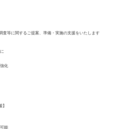
調査等に関するご提案、準備・実施の支援をいたします
頭に
を強化
る
援】
も可能