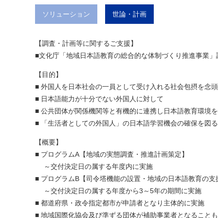
ソリューション
世論・計画
【調査・計画等に関するご支援】
■文化庁「地域日本語教育の総合的な体制づくり推進事業」
【目的】
■ 外国人を日本社会の一員として受け入れる社会包摂を念
■ 日本語能力が十分でない外国人に対して
■ 公共団体が関係機関等と有機的に連携し日本語教育環境
■ 「生活者としての外国人」の日本語学習機会の確保を図
【概要】
■ プログラムA【地域の実態調査・推進計画策定】
～交付決定日の属する年度内に実施
■ プログラムB【司令塔機能の設置・地域の日本語教育の支
～交付決定日の属する年度から3～5年の期間に実施
■ 都道府県・政令指定都市が申請者となり主体的に実施
■ 地域国際化協会及び準ずる団体が補助事業者となること