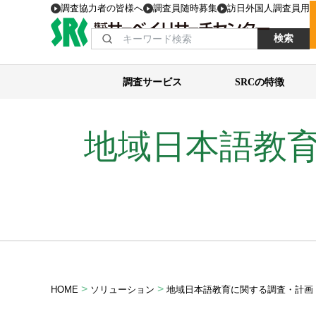
調査協力者の皆様へ
調査員随時募集
訪日外国人調査員用
検索
調査サービス
SRCの特徴
地域日本語教
>
>
HOME
ソリューション
地域日本語教育に関する調査・計画