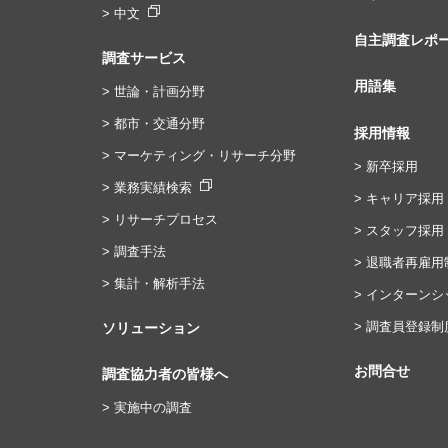
> 中文
自主調査レポ
調査サービス
用語集
> 世論・計画分野
> 都市・交通分野
採用情報
> マーケティング・リサーチ分野
> 新卒採用
> 業務実績検索
> キャリア採用
> リサーチプロセス
> スタッフ採用
> 調査手法
> 退職者再雇用
> 集計・解析手法
> インターンシ
> 調査員登録制
ソリューション
お問合せ
調査協力者の皆様へ
> 実施中の調査