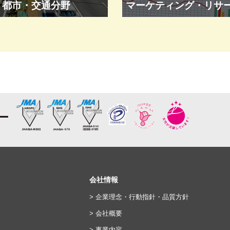
都市・交通分野
マーケティング・リサ
会社情報
> 企業理念・行動指針・品質方針
> 会社概要
> 事業内容