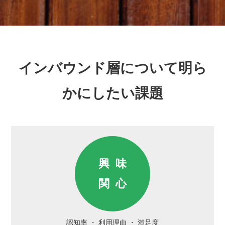
インバウンド層について明ら
かにしたい課題
興味
関心
認知率
利用理由
満足度