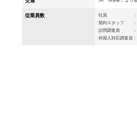
交通
社員 ：1
従業員数
契約スタッフ ：
訪問調査員 ：6
外国人対応調査員：