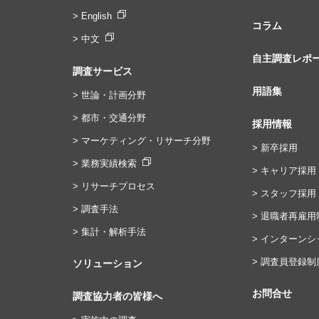
> English
コラム
> 中文
自主調査レポ
調査サービス
用語集
> 世論・計画分野
> 都市・交通分野
採用情報
> マーケティング・リサーチ分野
> 新卒採用
> 業務実績検索
> キャリア採用
> リサーチプロセス
> スタッフ採用
> 調査手法
> 退職者再雇用
> 集計・解析手法
> インターンシ
> 調査員登録制
ソリューション
お問合せ
調査協力者の皆様へ