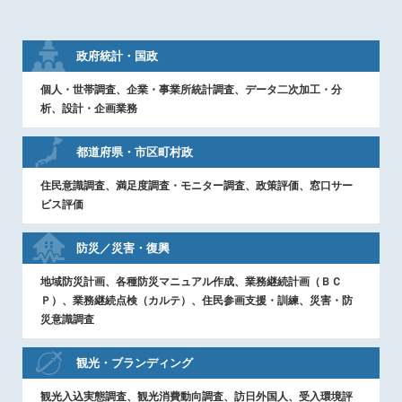
政府統計
・
国政
個人・世帯調査、企業・事業所統計調査、データ二次加工・分
析、設計・企画業務
都道府県
・
市区町村政
住民意識調査、満足度調査・モニター調査、政策評価、窓口サー
ビス評価
防災／災害
・
復興
地域防災計画、各種防災マニュアル作成、業務継続計画（ＢＣ
Ｐ）、業務継続点検（カルテ）、住民参画支援・訓練、災害・防
災意識調査
観光
・
ブランディング
観光入込実態調査、観光消費動向調査、訪日外国人、受入環境評